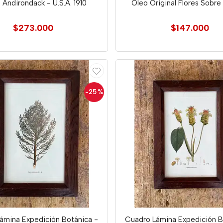
 Andirondack - U.S.A. 1910
Oleo Original Flores Sobr
$273.000
$147.000
-25
%
ámina Expedición Botánica -
Cuadro Lámina Expedición B