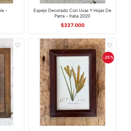
la -
Espejo Decorado Con Uvas Y Hojas De
Parra - Italia 2020
$337.000
-25
%