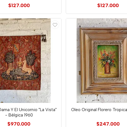
$127.000
$127.000
Dama Y El Unicornio "La Vista"
Oleo Original Florero Tropic
- Bélgica 1960
$970.000
$247.000