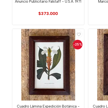
Anuncio Publicitario Falstaff - U.S.A. 1971
Marco
$373.000
-25
%
Cuadro Lámina Expedición Botánica -
Cuadro L