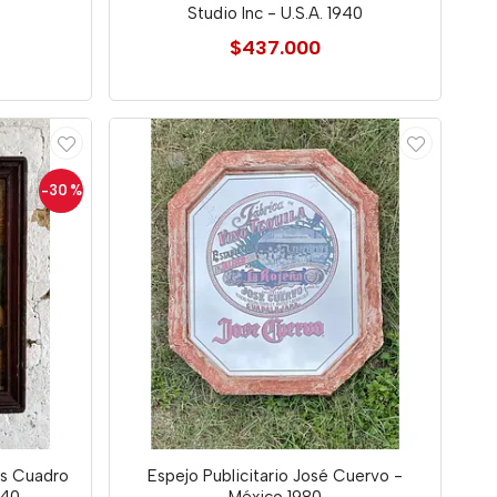
Studio Inc - U.S.A. 1940
$437.000
-30
%
s Cuadro
Espejo Publicitario José Cuervo -