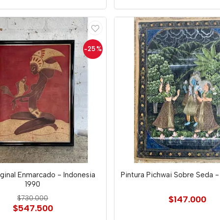
-25
%
iginal Enmarcado - Indonesia
Pintura Pichwai Sobre Seda - 
1990
$730.000
$147.000
$547.500