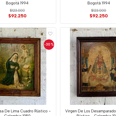
Bogotá 1994
Bogotá 1994
$123.000
$123.000
$92.250
$92.250
-30
%
sa De Lima Cuadro Rústico -
Virgen De Los Desamparado