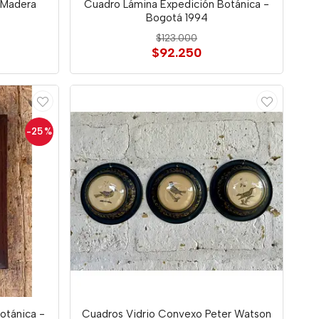
e Madera
Cuadro Lámina Expedición Botánica -
Bogotá 1994
$123.000
$92.250
-25
%
otánica -
Cuadros Vidrio Convexo Peter Watson