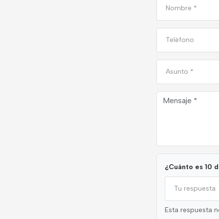
Si eres
humano
ignora
este
campo
¿Cuánto es 10 d
Esta respuesta n