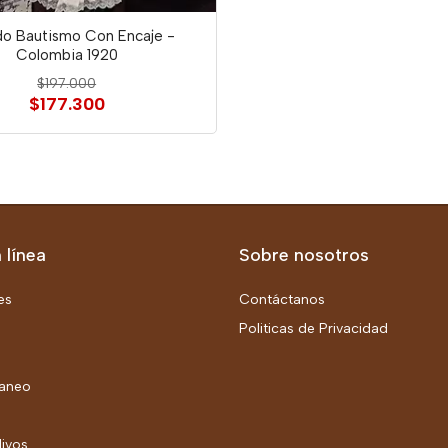
do Bautismo Con Encaje -
Colombia 1920
$197.000
$177.300
 línea
Sobre nosotros
es
Contáctanos
Politicas de Privacidad
aneo
livos