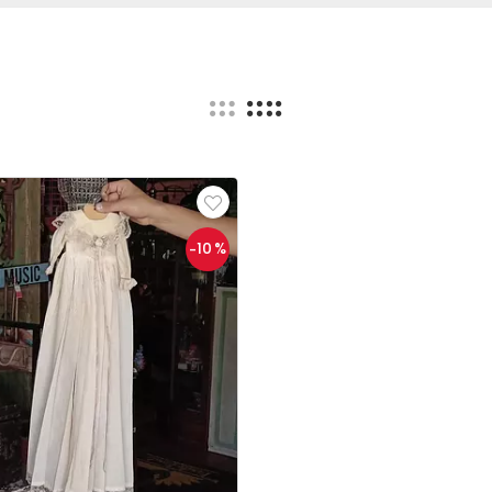
-10
%