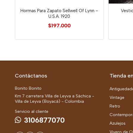
Hormas Para Zapato Sellwell Of Lynn -
Vesti
U.S.A. 1920
$197.000
Contáctanos
Tienda en
Bonito Bonito
Antiguedad
Km 7 carretera Villa de Leyva a Sáchica -
Vintage
Villa de Leyva (Boyacá) - Colombia
Retro
Servicio al cliente
Contempor
3106877070
Azulejos
Vivero de O