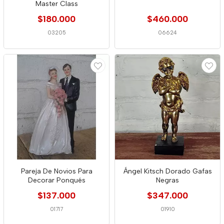
Master Class
$180.000
$460.000
03205
06624
Pareja De Novios Para
Ángel Kitsch Dorado Gafas
Decorar Ponqués
Negras
$137.000
$347.000
01717
01910