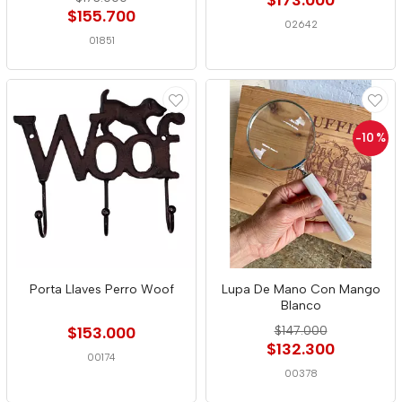
$173.000
$155.700
02642
01851
-10
%
Porta Llaves Perro Woof
Lupa De Mano Con Mango
Blanco
$153.000
$147.000
$132.300
00174
00378