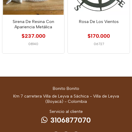
Sirena De Resina Con
Rosa De Los Vientos
Apariencia Metálica
$237.000
$170.000
08140
06727
Bonito Bonito
Km 7 carretera Villa de Leyva a Sáchica - Villa de Leyva
(Boyacá) - Colombia
Servicio al cliente
3106877070