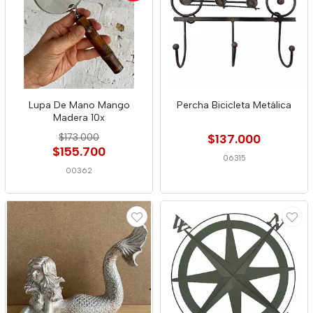
Lupa De Mano Mango
Percha Bicicleta Metálica
Madera 10x
$173.000
$137.000
$155.700
06315
00362