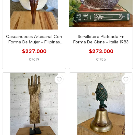
Cascanueces Artesanal Con
Servilletero Plateado En
Forma De Mujer - Filipinas
Forma De Cisne - Italia 1983
1950
$237.000
$273.000
07679
01786