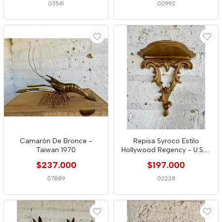
03541
00992
Camarón De Bronce -
Repisa Syroco Estilo
Taiwan 1970
Hollywood Regency - U.S.A.
1950
$237.000
$197.000
07889
02228