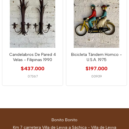
Candelabros De Pared 4
Bicicleta Tándem Homco -
Velas - Filipinas 1990
U.S.A. 1975
$437.000
$197.000
07367
00939
Bonito Bonito
Km 7 carretera Villa de Leyva a Sáchica - Villa de Leyva