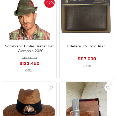
-15
%
Sombrero Tirolés Hunter Hat
Billetera U.S. Polo Assn.
- Alemania 2020
$157.000
$117.000
$133.450
01675
08124