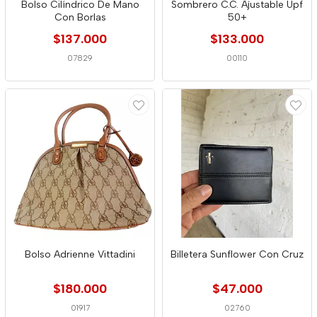
Bolso Cilíndrico De Mano
Sombrero C.C. Ajustable Upf
Con Borlas
50+
$137.000
$133.000
07829
00110
Bolso Adrienne Vittadini
Billetera Sunflower Con Cruz
$180.000
$47.000
01917
02760