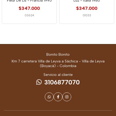
Fleur De Lis - Francia 1995
Luz - Italia 1980
$347.000
$347.000
03624
01033
Bonito Bonito
Km 7 carretera Villa de Leyva a Sáchica - Villa de Leyva
(Boyacá) - Colombia
Servicio al cliente
3106877070