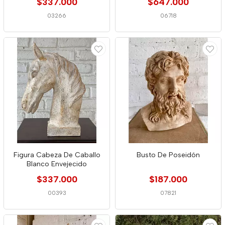
$337.000
$647.000
03266
06718
Figura Cabeza De Caballo
Busto De Poseidón
Blanco Envejecido
$337.000
$187.000
00393
07821