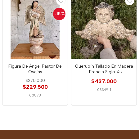
-15
%
Figura De Ángel Pastor De
Querubín Tallado En Madera
Ovejas
- Francia Siglo Xix
$270.000
$437.000
$229.500
03349-1
00878