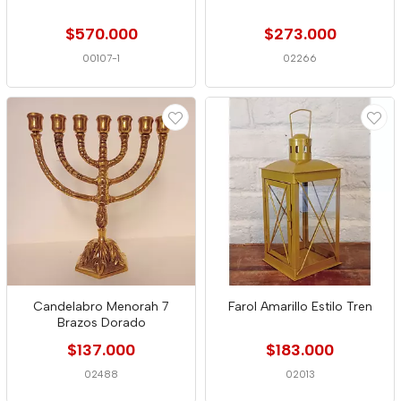
$570.000
$273.000
00107-1
02266
Candelabro Menorah 7
Farol Amarillo Estilo Tren
Brazos Dorado
$137.000
$183.000
02488
02013