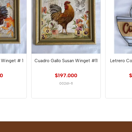
 Winget # 1
Cuadro Gallo Susan Winget #11
Letrero Co
00
$197.000
$
00261-11