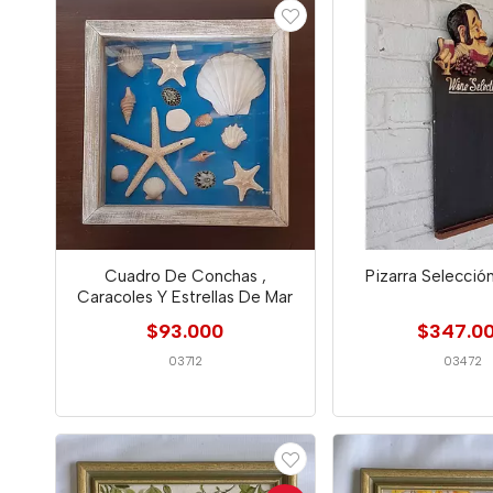
Cuadro De Conchas ,
Pizarra Selecció
Caracoles Y Estrellas De Mar
$93.000
$347.0
03712
03472