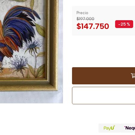
Precio
$197.000
$147.750
-25
%