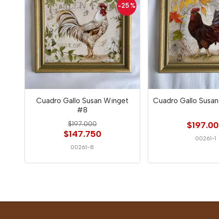
-25
%
Cuadro Gallo Susan Winget
Cuadro Gallo Susan
#8
$197.000
$197.0
$147.750
00261-1
00261-8