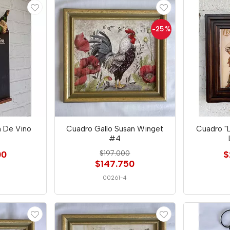
-25
%
n De Vino
Cuadro Gallo Susan Winget
Cuadro "
#4
00
$197.000
$
$147.750
00261-4