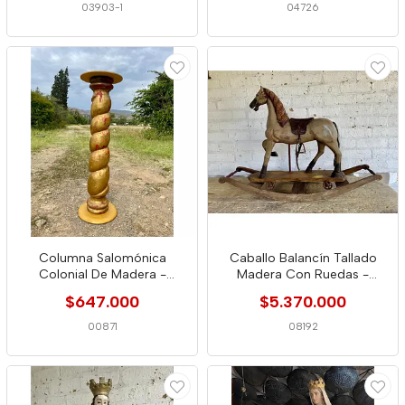
03903-1
04726
Columna Salomónica
Caballo Balancín Tallado
Colonial De Madera -
Madera Con Ruedas -
Colombia 1850
Inglaterra 1900
$647.000
$5.370.000
00871
08192