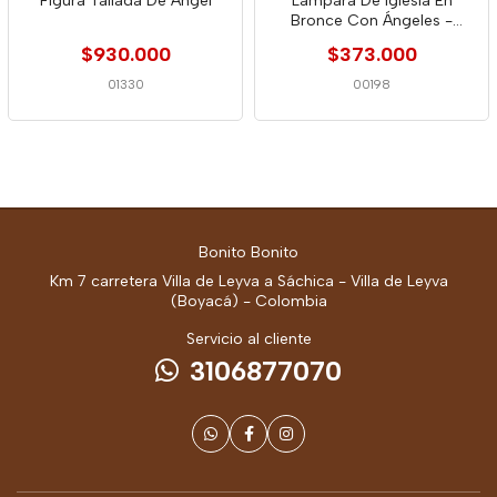
Figura Tallada De Ángel
Lámpara De Iglesia En
Bronce Con Ángeles -
España 1900
$930.000
$373.000
01330
00198
Bonito Bonito
Km 7 carretera Villa de Leyva a Sáchica - Villa de Leyva
(Boyacá) - Colombia
Servicio al cliente
3106877070