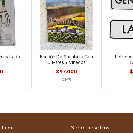
Esmaltado
Pendón De Andalucía Con
Letreros
Olivares Y Viñedos
G
00
$97.000
$
03915
 línea
Sobre nosotros