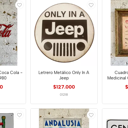
 Coca Cola -
Letrero Metálico Only In A
Cuadro
980
Jeep
Medicinal
00
$127.000
$
01218