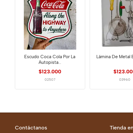
Escudo Coca Cola Por La
Lámina De Metal 
Autopista...
$123.000
$123.0
02507
03960
Contáctanos
Tienda en