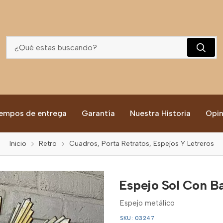
Espejo Sol Con Base Para Mesa
empos de entrega
Garantía
Nuestra Historia
Opin
Inicio
Retro
Cuadros, Porta Retratos, Espejos Y Letreros
Espejo Sol Con B
Espejo metálico
SKU: 03247