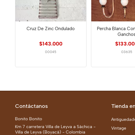
Cruz De Zinc Ondulado
Percha Blanca Con
Gancho
$143.000
$133.0
00045
03635
Contáctanos
Tienda en
Bonito Bonito
Antiguedad
Km 7 carretera Villa de Leyva a Sáchica -
Vintage
Villa de Leyva (Boyacá) - Colombia