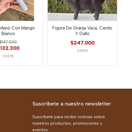
 Mano Con Mango
Figura De Granja Vaca, Cerdo
Blanco
Y Gallo
$147.000
$247.000
132.300
03559
00378
Suscríbete a nuestro newsletter
Suscríbete para recibir noticias sobre
nuestros productos, promociones y
eventos.