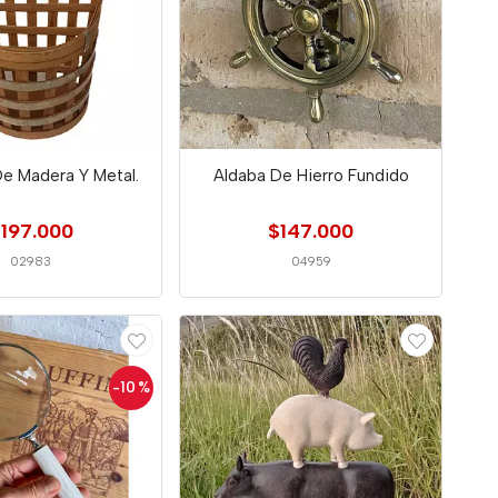
e Madera Y Metal.
Aldaba De Hierro Fundido
197.000
$147.000
02983
04959
-10
%