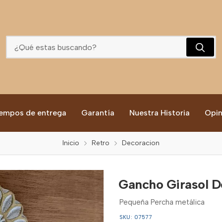
Gancho Girasol De Pared
empos de entrega
Garantía
Nuestra Historia
Opin
Inicio
Retro
Decoracion
Gancho Girasol D
Pequeña Percha metálica
SKU: 07577