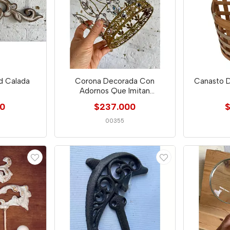
d Calada
Corona Decorada Con
Canasto D
Adornos Que Imitan
Diamantes
00
$237.000
$
00355