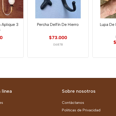
 Aplique 3
Percha Delfín De Hierro
Lupa De
s
00
$73.000
$
06878
 línea
Sobre nosotros
es
Contáctanos
Politicas de Privacidad