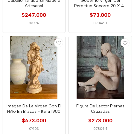
Caballo Tallado En Madera
Gobelino Virgen Del
Artesanal
Perpetuo Socorro 20 X 47
Cm
$247.000
$73.000
03774
07046-1
Imagen De La Virgen Con El
Figura De Lector Piernas
Niño En Brazos - Italia 1980
Cruzadas
$673.000
$273.000
01903
07804-1