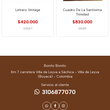
Letrero Vintage
Cuadro De La Santísima
Trinidad
$420.000
$830.000
02567
01655
Bonito Bonito
Km 7 carretera Villa de Leyva a Sáchica - Villa de Leyva
(Boyacá) - Colombia
Servicio al cliente
3106877070