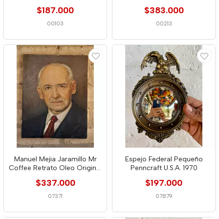
$187.000
$383.000
00103
00213
Manuel Mejia Jaramillo Mr
Espejo Federal Pequeño
Coffee Retrato Oleo Original
Penncraft U.S.A. 1970
1988
$337.000
$197.000
07371
07879