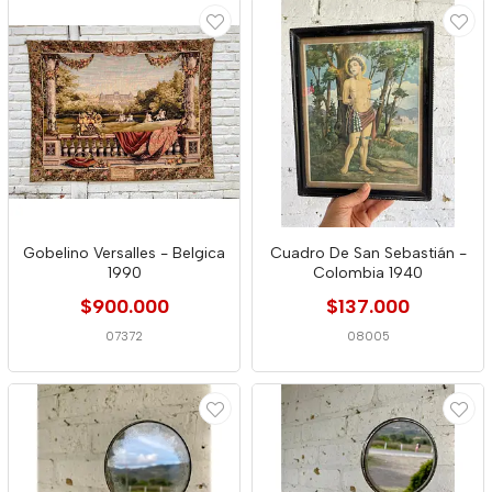
Gobelino Versalles - Belgica
Cuadro De San Sebastián -
1990
Colombia 1940
$900.000
$137.000
07372
08005