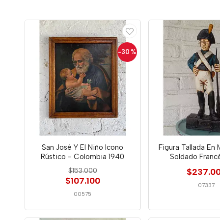
-30
%
San José Y El Niño Icono
Figura Tallada En
Rústico - Colombia 1940
Soldado Franc
$153.000
$237.0
$107.100
07337
00575