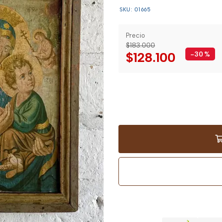
SKU: 01665
Precio
$183.000
$128.100
-30
%