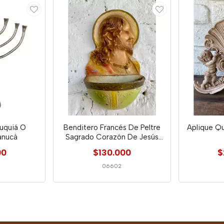
uquiá O
Benditero Francés De Peltre
Aplique Q
anucá
Sagrado Corazón De Jesús
1920
00
$130.000
$
06602