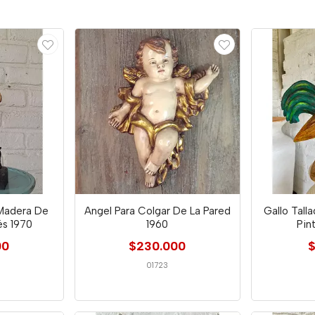
 Madera De
Angel Para Colgar De La Pared
Gallo Tall
és 1970
1960
Pin
00
$230.000
$
01723