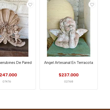
uerubines De Pared
Angel Artesanal En Terracota
247.000
$237.000
07476
02768