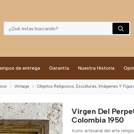
Virgen Del Perpetuo Socorro Cuadro Rustico - Colombia 1950
empos de entrega
Garantía
Nuestra Historia
Opin
nicio
Vintage
Objetos Religiosos, Esculturas, Imágenes Y Figur
Virgen Del Perpe
Colombia 1950
Icono artesanal del arte relig