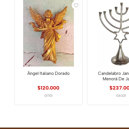
Ángel Italiano Dorado
Candelabro Jan
Menorá De J
$120.000
$237.0
01701
06331