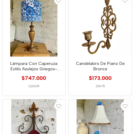
Lámpara Con Caperuza
Candelabro De Piano De
Estilo Azulejos Griegos-
Bronce
U.S.A. 1995
$747.000
$173.000
02409
01475