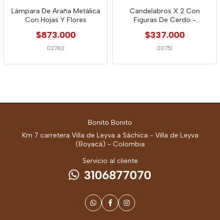
Lámpara De Araña Metálica
Candelabros X 2 Con
Con Hojas Y Flores
Figuras De Cerdo -
Indonesia 1990
$873.000
$337.000
02782
00751
Bonito Bonito
Km 7 carretera Villa de Leyva a Sáchica - Villa de Leyva
(Boyacá) - Colombia
Servicio al cliente
3106877070