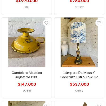
$1.970.000
$780.000
01091
00589
Candelero Metálico
Lámpara De Mesa Y
Inglaterra 1980
Caperuza Estilo Toile De
Jouy
$147.000
$537.000
07881
08016