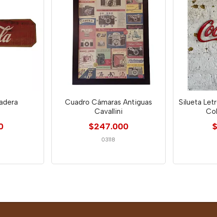
adera
Cuadro Cámaras Antiguas
Silueta Let
Cavallini
Co
0
$247.000
$
03118