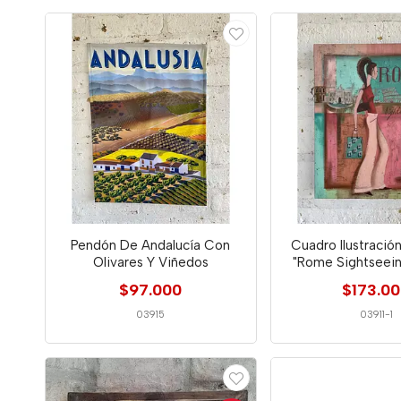
Pendón De Andalucía Con
Cuadro Ilustraci
Olivares Y Viñedos
"Rome Sightseein
2005
$97.000
$173.0
03915
03911-1