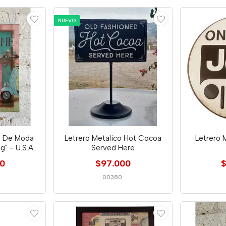
NUEVO
ón De Moda
Letrero Metalico Hot Cocoa
Letrero 
g" - U.S.A
Served Here
00
$97.000
$
00380.