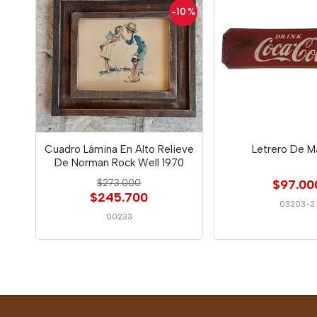
-10
%
Cuadro Lámina En Alto Relieve
Letrero De M
De Norman Rock Well 1970
$273.000
$97.00
$245.700
03203-2
00233