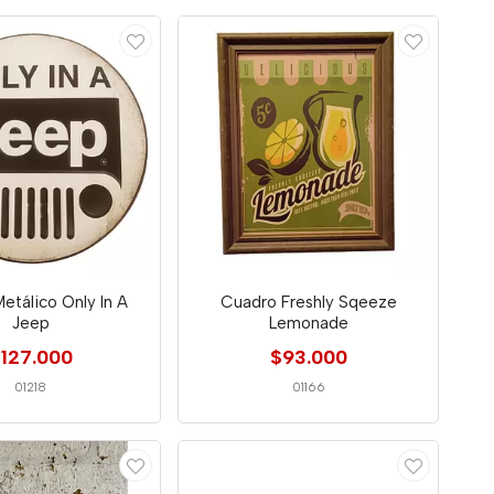
Metálico Only In A
Cuadro Freshly Sqeeze
Jeep
Lemonade
127.000
$93.000
01218
01166