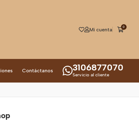
0
Mi cuenta
3106877070
iones
Contáctanos
Servicio al cliente
hop