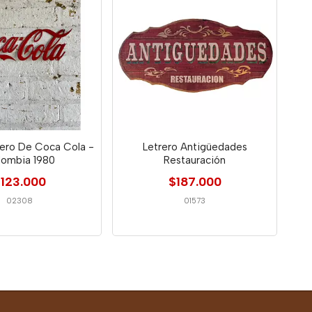
rero De Coca Cola -
Letrero Antigüedades
lombia 1980
Restauración
123.000
$187.000
02308
01573