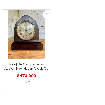
Reloj De Campanadas
Auston New Haven Clock Co
- U.S.A.1920
$473.000
07776