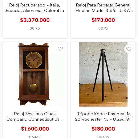
Reloj Recuperado - Italia,
Reloj Para Reparar General
Francia, Alemania, Colombia
Electric Model 3f66 - U.S.A.
1927
$3.370.000
$173.000
08196
00781
Reloj Sessions Clock
Trípode Kodak Eastman N
Company. Connecticut Usa,
20 Rochester Ny - U.S.A. 1911
1912
$1.600.000
$180.000
06363
00689