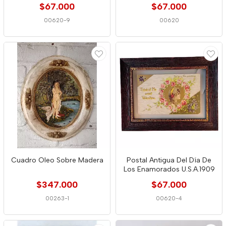
$67.000
$67.000
00620-9
00620
Cuadro Oleo Sobre Madera
Postal Antigua Del Día De
Los Enamorados U.S.A.1909
$347.000
$67.000
00263-1
00620-4