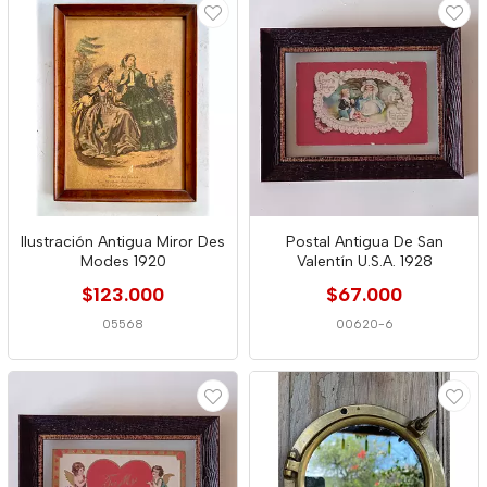
Ilustración Antigua Miror Des
Postal Antigua De San
Modes 1920
Valentín U.S.A. 1928
$123.000
$67.000
05568
00620-6