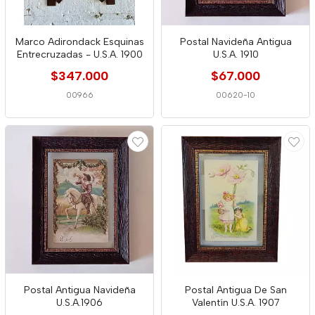
Marco Adirondack Esquinas
Postal Navideña Antigua
Entrecruzadas - U.S.A. 1900
U.S.A. 1910
$347.000
$67.000
00966
00620-10
Postal Antigua Navideña
Postal Antigua De San
U.S.A.1906
Valentín U.S.A. 1907