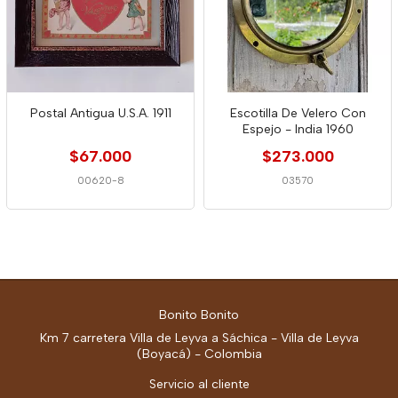
Postal Antigua U.S.A. 1911
Escotilla De Velero Con
Espejo - India 1960
$67.000
$273.000
00620-8
03570
Bonito Bonito
Km 7 carretera Villa de Leyva a Sáchica - Villa de Leyva
(Boyacá) - Colombia
Servicio al cliente