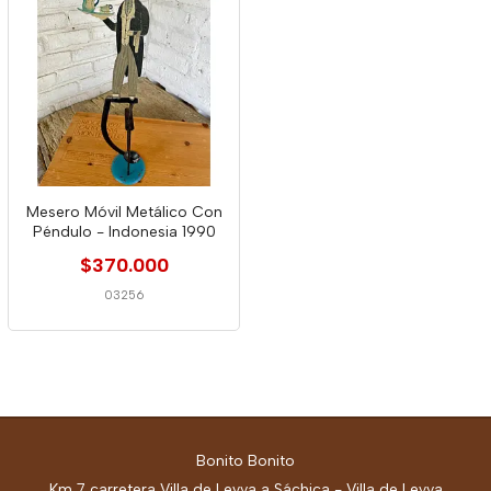
Mesero Móvil Metálico Con
Péndulo - Indonesia 1990
$370.000
03256
Bonito Bonito
Km 7 carretera Villa de Leyva a Sáchica - Villa de Leyva