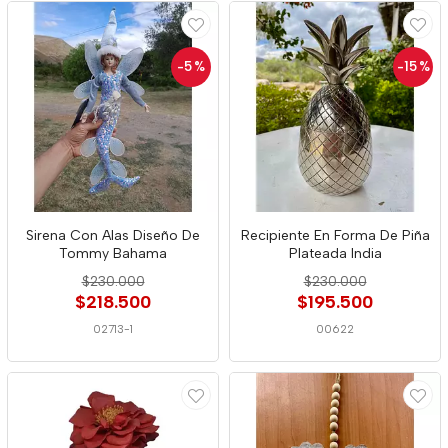
-5
%
-15
%
Sirena Con Alas Diseño De
Recipiente En Forma De Piña
Tommy Bahama
Plateada India
$230.000
$230.000
$218.500
$195.500
02713-1
00622