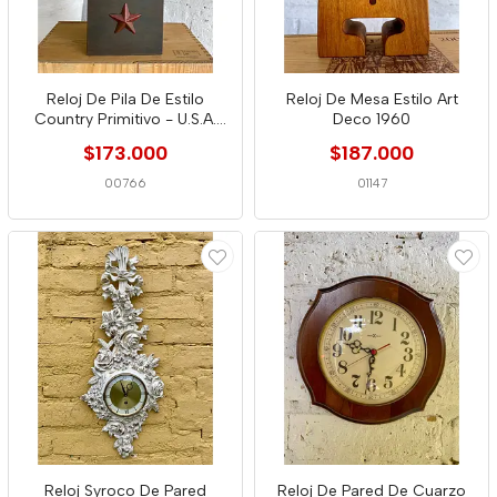
Reloj De Pila De Estilo
Reloj De Mesa Estilo Art
Country Primitivo - U.S.A.
Deco 1960
2010
$173.000
$187.000
00766
01147
Reloj Syroco De Pared
Reloj De Pared De Cuarzo