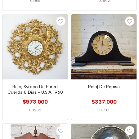
05815
07602
Reloj Syroco De Pared
Reloj De Repisa
Cuerda 8 Dias - U.S.A. 1960
$573.000
$337.000
08200
01787