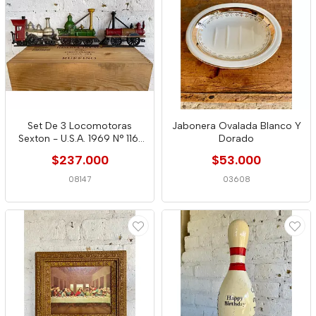
Set De 3 Locomotoras
Jabonera Ovalada Blanco Y
Sexton - U.S.A. 1969 N° 1161
Dorado
Usa
$237.000
$53.000
08147
03608