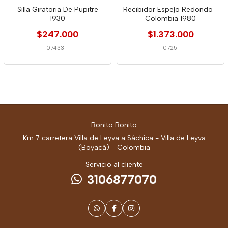
Silla Giratoria De Pupitre
Recibidor Espejo Redondo -
1930
Colombia 1980
$247.000
$1.373.000
07433-1
07251
Bonito Bonito
Km 7 carretera Villa de Leyva a Sáchica - Villa de Leyva
(Boyacá) - Colombia
Servicio al cliente
3106877070