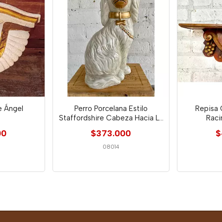
e Ángel
Perro Porcelana Estilo
Repisa 
Staffordshire Cabeza Hacia La
Rac
Derecha
00
$373.000
$
08014