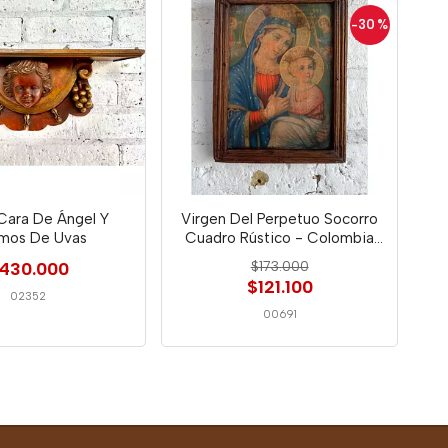
-30
%
Cara De Ángel Y
Virgen Del Perpetuo Socorro
imos De Uvas
Cuadro Rústico - Colombia
1950
430.000
$173.000
$121.100
02352
00691