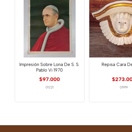
Impresión Sobre Lona De S. S.
Repisa Cara D
Pablo Vi 1970
$97.000
$273.0
01221
01919