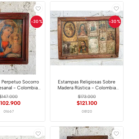
-30
%
-30
%
l Perpetuo Socorro
Estampas Religiosas Sobre
esanal - Colombia
Madera Rústica - Colombia
1950
1900
$147.000
$173.000
102.900
$121.100
01667
08120