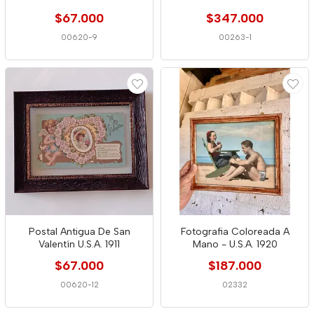
$67.000
$347.000
00620-9
00263-1
Postal Antigua De San
Fotografia Coloreada A
Valentín U.S.A. 1911
Mano - U.S.A. 1920
$67.000
$187.000
00620-12
02332