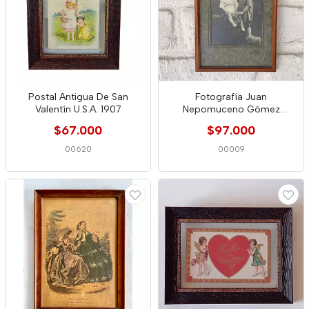
Postal Antigua De San
Fotografía Juan
Valentín U.S.A. 1907
Nepomuceno Gómez
Bogota 1920
$67.000
$97.000
00620
00009