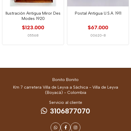
Ilustración Antigua Miror Des
Postal Antigua U.S.A. 1911
Modes 1920
$123.000
$67.000
05568
00620-8
Bonito Bonito
Km 7 carretera Villa de Leyva a Sáchica - Villa de Leyva
(Boyacá) - Colombia
Servicio al cliente
3106877070