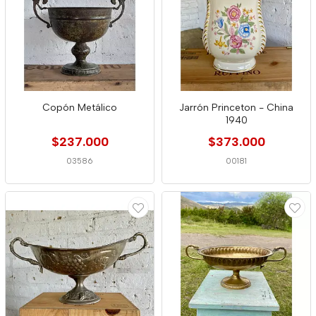
Copón Metálico
Jarrón Princeton - China
1940
$237.000
$373.000
03586
00181