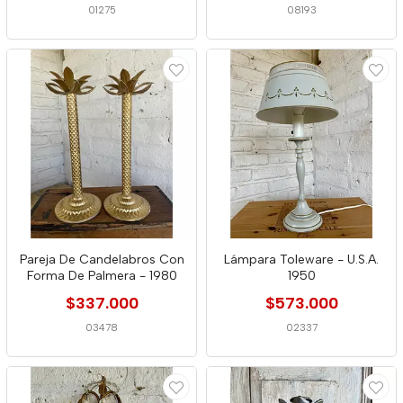
01275
08193
Pareja De Candelabros Con
Lámpara Toleware - U.S.A.
Forma De Palmera - 1980
1950
$337.000
$573.000
03478
02337