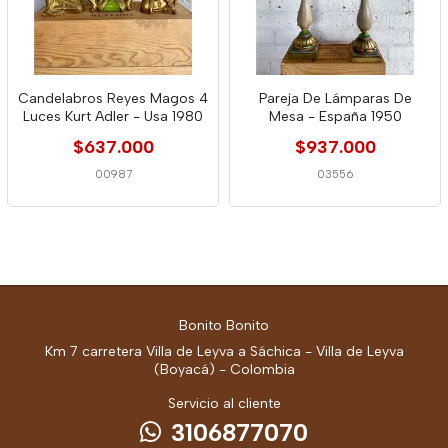
Candelabros Reyes Magos 4
Pareja De Lámparas De
Luces Kurt Adler - Usa 1980
Mesa - España 1950
$637.000
$937.000
00987
03556
Bonito Bonito
Km 7 carretera Villa de Leyva a Sáchica - Villa de Leyva
(Boyacá) - Colombia
Servicio al cliente
3106877070