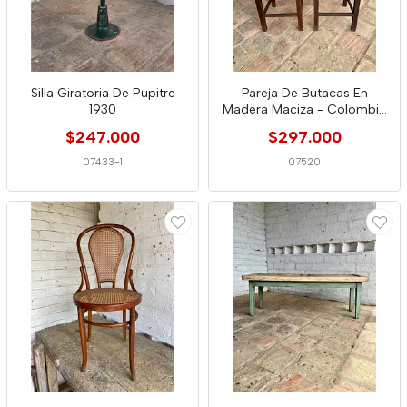
Silla Giratoria De Pupitre
Pareja De Butacas En
1930
Madera Maciza - Colombia
1980
$247.000
$297.000
07433-1
07520