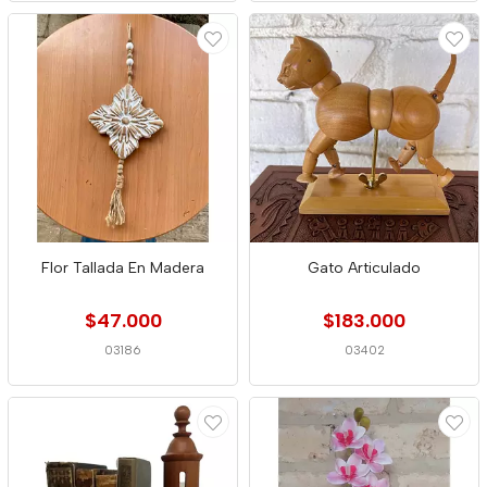
Flor Tallada En Madera
Gato Articulado
$47.000
$183.000
03186
03402