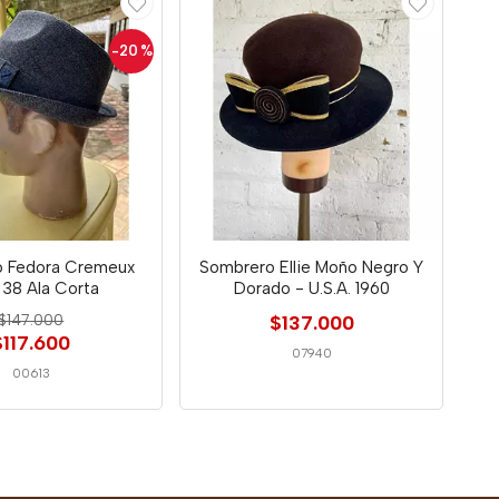
-20
%
 Fedora Cremeux
Sombrero Ellie Moño Negro Y
a 38 Ala Corta
Dorado - U.S.A. 1960
$147.000
$137.000
$117.600
07940
00613