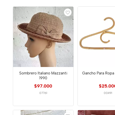
Sombrero Italiano Mazzanti
Gancho Para Rop
1990
$97.000
$25.00
07761
00491