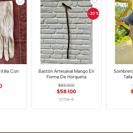
-30
%
tilla Con
Bastón Artesanal Mango En
Sombrero
Forma De Horqueta
Tall
0
$83.000
$58.100
07728-8