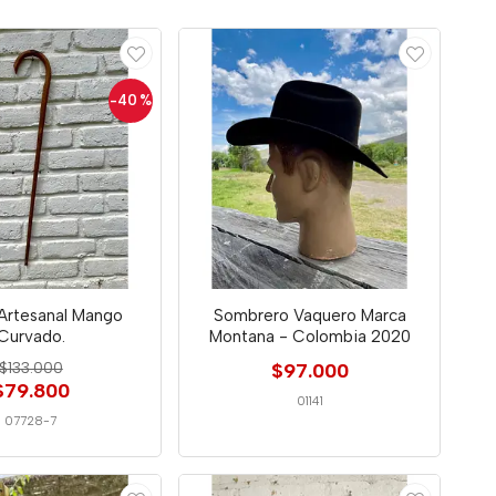
-40
%
Artesanal Mango
Sombrero Vaquero Marca
Curvado.
Montana - Colombia 2020
$133.000
$97.000
$79.800
01141
07728-7