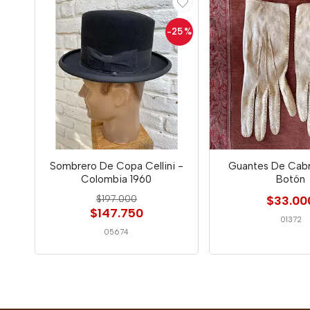
-25
%
Sombrero De Copa Cellini -
Guantes De Cabri
Colombia 1960
Botón
$197.000
$33.00
$147.750
01372
05674