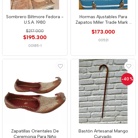
Sombrero Biltmore Fedora -
Hormas Ajustables Para
U.S.A. 1980
Zapatos Miller Trade Mark -
Usa 1940
$217.000
$173.000
$195.300
00521
00185-1
-40
%
Zapatillas Orientales De
Bastón Artesanal Mango
Ceremonia Para Niño
Curvado.