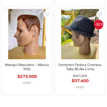
-20
%
Maniquí Masculino - México
Sombrero Fedora Cremeux
1930
Talla 38 Ala Corta
$273.000
$147.000
$117.600
00013
00613