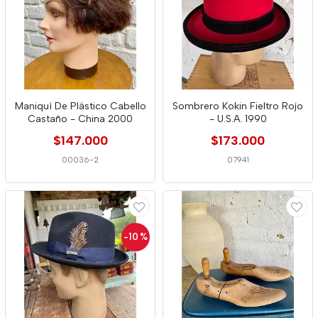
Maniquí De Plástico Cabello
Sombrero Kokin Fieltro Rojo
Castaño - China 2000
- U.S.A. 1990
$147.000
$173.000
00036-2
07941
-10
%