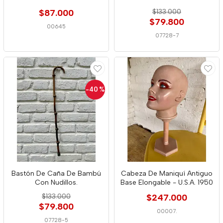
$87.000
$133.000
$79.800
00645
07728-7
-40
%
Bastón De Caña De Bambú
Cabeza De Maniquí Antiguo
Con Nudillos.
Base Elongable - U.S.A. 1950
$133.000
$247.000
$79.800
00007.
07728-5