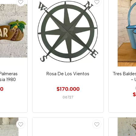
 Palmeras
Rosa De Los Vientos
Tres Balde
sia 1980
- 
00
$170.000
$
06727