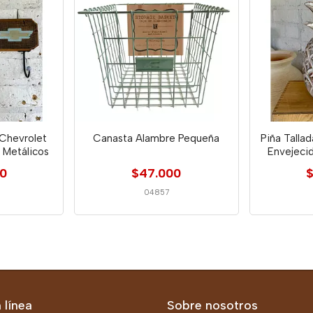
 Chevrolet
Canasta Alambre Pequeña
Piña Talla
 Metálicos
Envejecid
00
$47.000
$
04857
 línea
Sobre nosotros