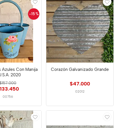
-15
%
s Azules Con Manija
Corazón Galvanizado Grande
U.S.A. 2020
$157.000
$47.000
133.450
02012
00756