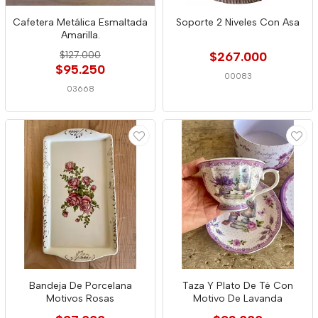
Cafetera Metálica Esmaltada
Soporte 2 Niveles Con Asa
Amarilla.
$127.000
$267.000
$95.250
00083
03668
Bandeja De Porcelana
Taza Y Plato De Té Con
Motivos Rosas
Motivo De Lavanda