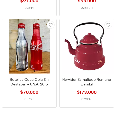
$97.000
$93.000
07644
02632-1
Botellas Coca Cola Sin
Hervidor Esmaltado Rumano
Destapar - U.S.A. 2015
Emailul
$70.000
$173.000
00695
01238-1