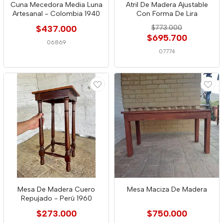
Cuna Mecedora Media Luna
Atril De Madera Ajustable
Artesanal - Colombia 1940
Con Forma De Lira
$437.000
$773.000
$695.700
06869
07774
Mesa De Madera Cuero
Mesa Maciza De Madera
Repujado - Perú 1960
$273.000
$750.000