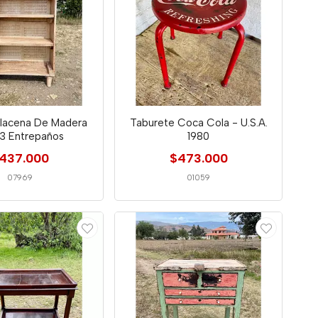
Alacena De Madera
Taburete Coca Cola - U.S.A.
3 Entrepaños
1980
437.000
$473.000
07969
01059