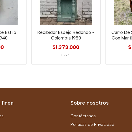
e Estilo
Recibidor Espejo Redondo -
Carro De 
1940
Colombia 1980
Con Manij
00
$1.373.000
$
07251
 línea
Sobre nosotros
es
Contáctanos
Politicas de Privacidad