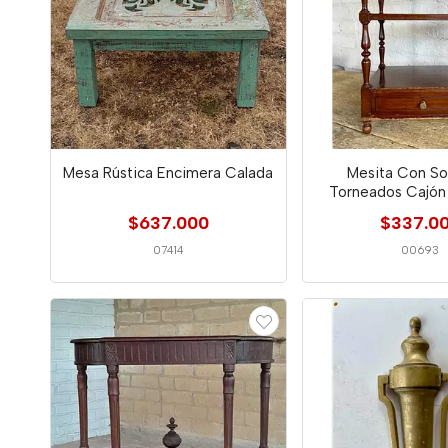
Mesa Rústica Encimera Calada
Mesita Con So
Torneados Cajón 
Colombia 1
$637.000
$337.0
07414
00693