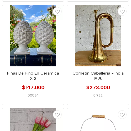
Piñas De Pino En Cerámica
Cornetín Caballería - India
X 2
1990
$147.000
$273.000
00824
01922