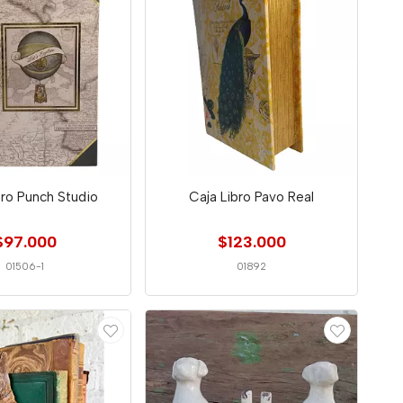
bro Punch Studio
Caja Libro Pavo Real
$97.000
$123.000
01506-1
01892