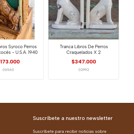
bros Syroco Perros
Tranca Libros De Perros
cocés - U.S.A. 1940
Craquelados X 2
173.000
$347.000
06560
02992
Suscríbete a nuestro newsletter
Suscríbete para recibir noticias sobre