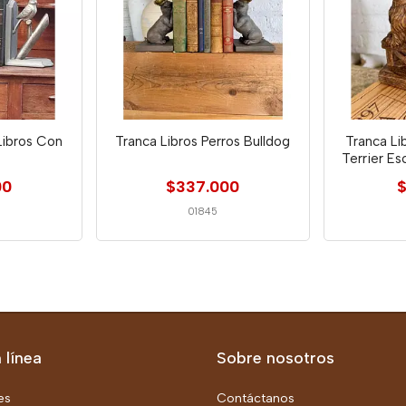
Libros Con
Tranca Libros Perros Bulldog
Tranca Li
Terrier Es
00
$337.000
$
01845
 línea
Sobre nosotros
es
Contáctanos