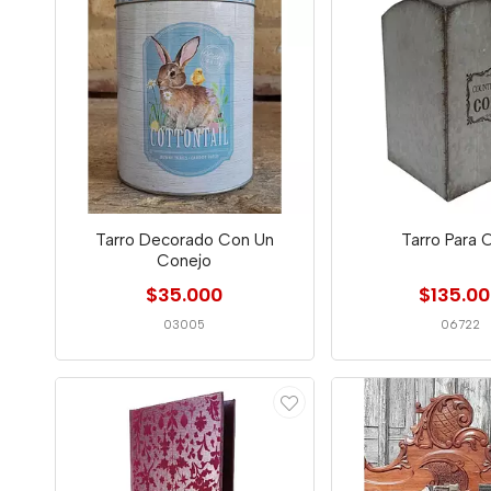
Tarro Decorado Con Un
Tarro Para 
Conejo
$35.000
$135.0
03005
06722