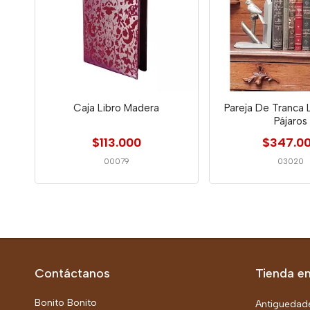
Caja Libro Madera
Pareja De Tranca 
Pájaros
$113.000
$347.0
00079
03020
Contáctanos
Tienda en
Bonito Bonito
Antiguedad