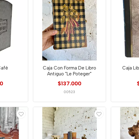
Café
Caja Con Forma De Libro
Caja Li
Antiguo "Le Poteger"
00
$137.000
00523