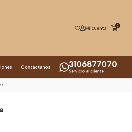
0
Mi cuenta
3106877070
iones
Contáctanos
Servicio al cliente
os
a