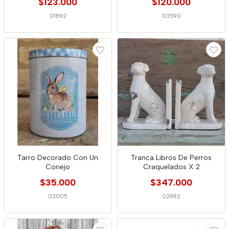
$123.000
$120.000
01892
03590
Tarro Decorado Con Un
Tranca Libros De Perros
Conejo
Craquelados X 2
$35.000
$347.000
03005
02992