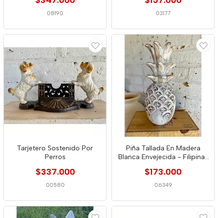
$347.000
$157.000
08190
03177
Tarjetero Sostenido Por
Piña Tallada En Madera
Perros
Blanca Envejecida - Filipinas
2020
$337.000
$173.000
00580
06349