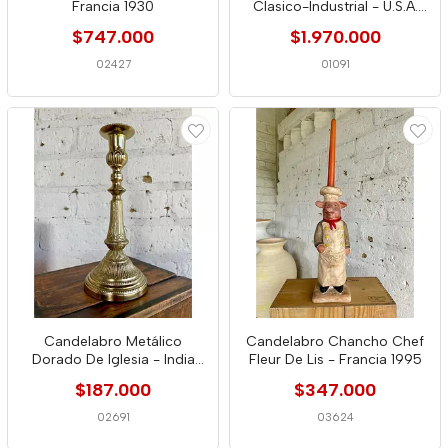
Francia 1930
Clasico-Industrial - U.S.A.
1970
$747.000
$1.970.000
02427
01091
Candelabro Metálico
Candelabro Chancho Chef
Dorado De Iglesia - India
Fleur De Lis - Francia 1995
1990
$187.000
$347.000
02691
03624