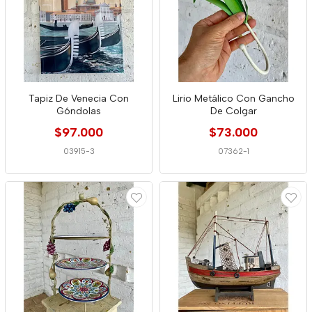
Tapiz De Venecia Con
Lirio Metálico Con Gancho
Góndolas
De Colgar
$97.000
$73.000
03915-3
07362-1