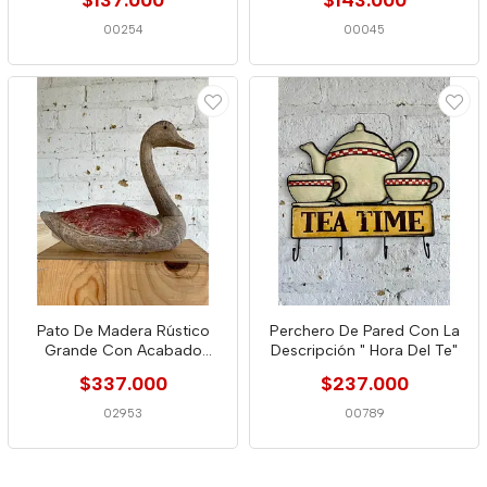
$137.000
$143.000
00254
00045
Pato De Madera Rústico
Perchero De Pared Con La
Grande Con Acabado
Descripción " Hora Del Te"
Desgastado
$337.000
$237.000
02953
00789