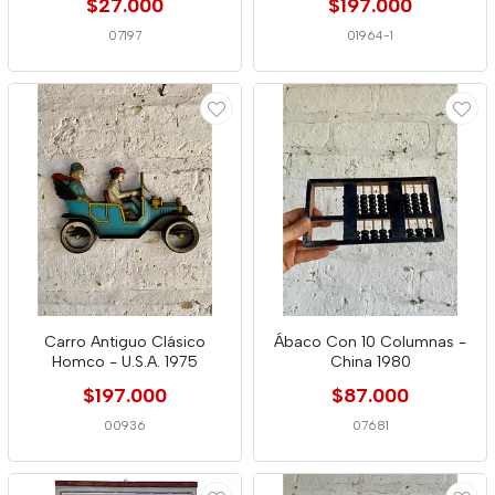
$27.000
$197.000
07197
01964-1
Carro Antiguo Clásico
Ábaco Con 10 Columnas -
Homco - U.S.A. 1975
China 1980
$197.000
$87.000
00936
07681