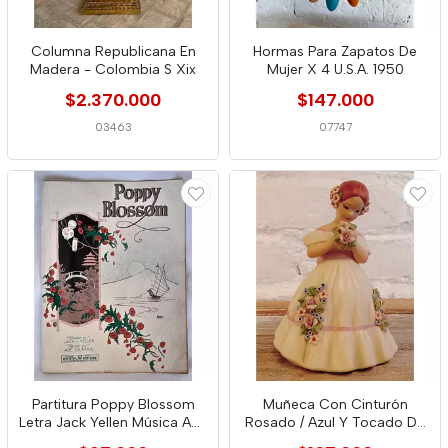
Columna Republicana En
Hormas Para Zapatos De
Madera - Colombia S Xix
Mujer X 4 U.S.A. 1950
$2.370.000
$147.000
03463
07747
Partitura Poppy Blossom
Muñeca Con Cinturón
Letra Jack Yellen Música Abe
Rosado / Azul Y Tocado De
Olma
Flores